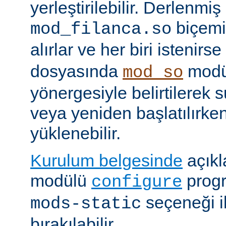
yerleştirilebilir. Derlenmi
biçemi
mod_filanca.so
alırlar ve her biri istenirse
dosyasında
modü
mod_so
yönergesiyle belirtilerek 
veya yeniden başlatılırk
yüklenebilir.
Kurulum belgesinde
açıkl
modülü
prog
configure
seçeneği i
mods-static
bırakılabilir.