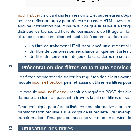
, inclus dans les version 2.1 et supérieures d'A
mod_filter
pouvez définir un proxy pour réécrire du code HTML avec un f
aucune information préliminaire sur ce que le serveur à l'origin
distribue les tâches à différents fournisseurs de filtrage en fon
et lancé inconditionnellement, soit utilisé comme un fourniss
un filtre de traitement HTML sera lancé uniquement si l
Un filtre de compression sera lancé uniquement si le
Un filtre de conversion de jeux de caractères ne sera i
Présentation des filtres en tant que servic
Les filtres permettent de traiter les requêtes des clients avan
module
permet aussi d'utiliser les filtres po
mod_reflector
Le module
reçoit les requêtes POST des clie
mod_reflector
dernière au client en passant à travers la pile de filtres en sor
Cette technique peut être utilisée comme alternative à un servic
transformation requise sur le corps de la requête. Par exempl
transformation d'images peut aussi se voir mué en service d
Utilisation des filtres