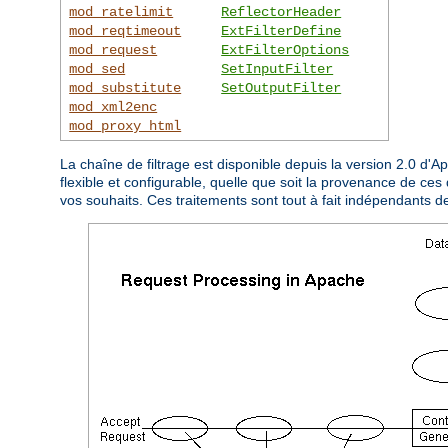
mod_ratelimit
ReflectorHeader
mod_reqtimeout
ExtFilterDefine
mod_request
ExtFilterOptions
mod_sed
SetInputFilter
mod_substitute
SetOutputFilter
mod_xml2enc
mod_proxy_html
La chaîne de filtrage est disponible depuis la version 2.0 d'
flexible et configurable, quelle que soit la provenance de ces 
vos souhaits. Ces traitements sont tout à fait indépendants d