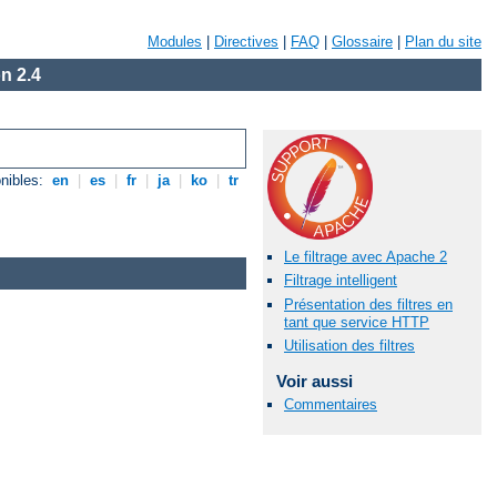
Modules
|
Directives
|
FAQ
|
Glossaire
|
Plan du site
n 2.4
nibles:
en
|
es
|
fr
|
ja
|
ko
|
tr
Le filtrage avec Apache 2
Filtrage intelligent
Présentation des filtres en
tant que service HTTP
Utilisation des filtres
Voir aussi
Commentaires