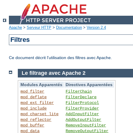
Apache
>
Serveur HTTP
>
Documentation
>
Version 2.4
Filtres
Ce document décrit l'utilisation des filtres avec Apache.
Le filtrage avec Apache 2
Modules Apparentés
Directives Apparentées
mod_filter
FilterChain
mod_deflate
FilterDeclare
mod_ext_filter
FilterProtocol
mod_include
FilterProvider
mod_charset_lite
AddInputFilter
mod_reflector
AddOutputFilter
mod_buffer
RemoveInputFilter
mod_data
RemoveOutputFilter