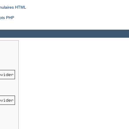
rmulaires HTML
ipts PHP