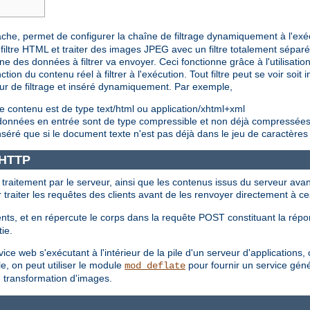
pache, permet de configurer la chaîne de filtrage dynamiquement à l'exé
iltre HTML et traiter des images JPEG avec un filtre totalement sépar
e des données à filtrer va envoyer. Ceci fonctionne grâce à l'utilisation 
ction du contenu réel à filtrer à l'exécution. Tout filtre peut se voir soi
eur de filtrage et inséré dynamiquement. Par exemple,
e contenu est de type text/html ou application/xhtml+xml
s données en entrée sont de type compressible et non déjà compressée
nséré que si le document texte n'est pas déjà dans le jeu de caractères
e HTTP
t traitement par le serveur, ainsi que les contenus issus du serveur avan
ur traiter les requêtes des clients avant de les renvoyer directement à ce
nts, et en répercute le corps dans la requête POST constituant la répon
tie.
e web s'exécutant à l'intérieur de la pile d'un serveur d'applications, où
e, on peut utiliser le module
pour fournir un service géné
mod_deflate
e transformation d'images.