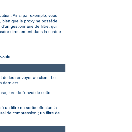
cution. Ainsi par exemple, vous
é, bien que le proxy ne possède
d'un gestionnaire de filtre, qui
t inséré directement dans la chaîne
s
 voulu
t de les renvoyer au client. Le
s derniers.
se, lors de l'envoi de cette
 un filtre en sortie effectue la
ral de compression ; un filtre de