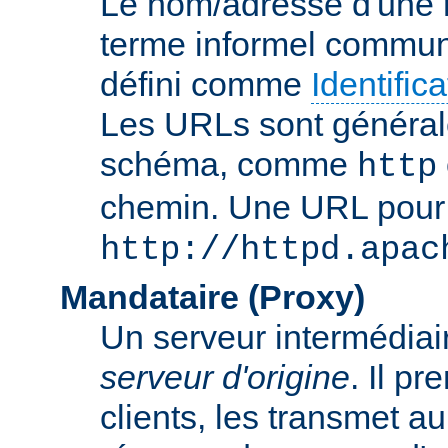
Le nom/adresse d'une res
terme informel commun
défini comme
Identifi
Les URLs sont général
schéma, comme
http
chemin. Une URL pour c
http://httpd.apac
Mandataire (Proxy)
Un serveur intermédiaire
serveur d'origine
. Il p
clients, les transmet au