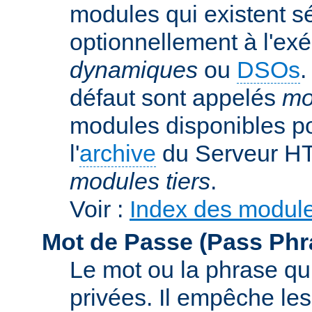
modules qui existent s
optionnellement à l'ex
dynamiques
ou
DSOs
.
défaut sont appelés
mo
modules disponibles po
l'
archive
du Serveur HT
modules tiers
.
Voir :
Index des modul
Mot de Passe (Pass Phr
Le mot ou la phrase qui
privées. Il empêche les