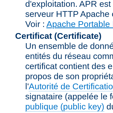
d'exploitation. APR es
serveur HTTP Apache 
Voir :
Apache Portable 
Certificat (Certificate)
Un ensemble de donnée
entités du réseau comm
certificat contient des
propos de son propriéta
l'
Autorité de Certificati
signataire (appelée le 
publique (public key)
du