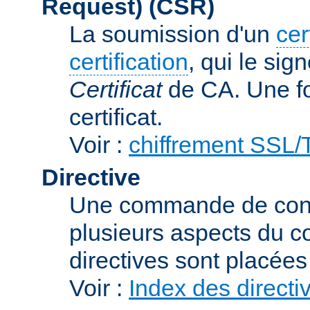
Request)
(CSR)
La soumission d'un
cer
certification
, qui le sig
Certificat
de CA. Une foi
certificat.
Voir :
chiffrement SSL
Directive
Une commande de confi
plusieurs aspects du c
directives sont placée
Voir :
Index des directi