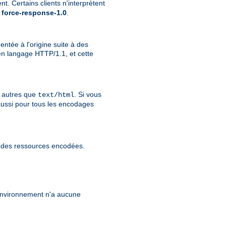
t. Certains clients n'interprètent
e
force-response-1.0
.
ntée à l'origine suite à des
n langage HTTP/1.1, et cette
u autres que
. Si vous
text/html
aussi pour tous les encodages
r des ressources encodées.
'environnement n'a aucune