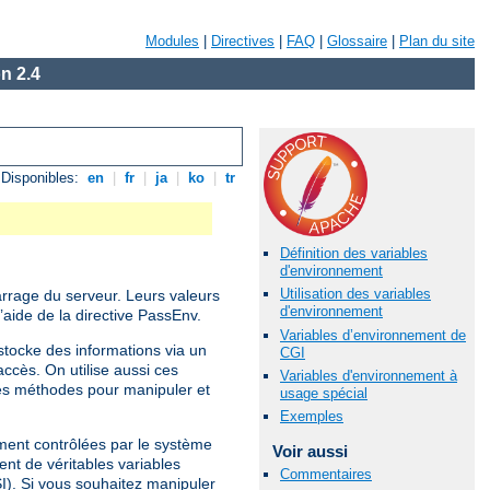
Modules
|
Directives
|
FAQ
|
Glossaire
|
Plan du site
n 2.4
Disponibles:
en
|
fr
|
ja
|
ko
|
tr
Définition des variables
d'environnement
Utilisation des variables
arrage du serveur. Leurs valeurs
d'environnement
’aide de la directive PassEnv.
Variables d’environnement de
tocke des informations via un
CGI
ccès. On utilise aussi ces
Variables d'environnement à
es méthodes pour manipuler et
usage spécial
Exemples
ement contrôlées par le système
Voir aussi
ent de véritables variables
Commentaires
SI). Si vous souhaitez manipuler