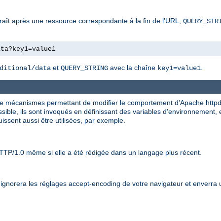
araît après une ressource correspondante à la fin de l’URL,
QUERY_STR
ata?key1=value1
et
avec la chaîne
.
ditional/data
QUERY_STRING
key1=value1
n de mécanismes permettant de modifier le comportement d'Apache httpd 
ible, ils sont invoqués en définissant des variables d'environnement, en
issent aussi être utilisées, par exemple.
TTP/1.0 même si elle a été rédigée dans un langage plus récent.
t ignorera les réglages accept-encoding de votre navigateur et enverra