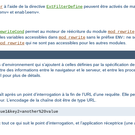
à l'aide de la directive
peuvent être activés de man
er
ExtFilterDefine
et
.
env=
enableenv=
permet au moteur de réécriture du module
ewriteCond
mod_rewrite
les variables accessibles dans
sans le préfixe
ne so
mod_rewrite
ENV:
qui ne sont pas accessibles pour les autres modules.
mod_rewrite
 d’environnement qui s’ajoutent à celles définies par la spécification d
e des informations entre le navigateur et le serveur, et entre les pro
I pour plus de détails.
ît après un point d’interrogation à la fin de l’URL d’une requête. Elle 
leur. L’encodage de la chaîne doit être de type URL.
lue1&key2=another%20value
 tout ce qui suit le point d’interrogation, et l’application réceptrice (un