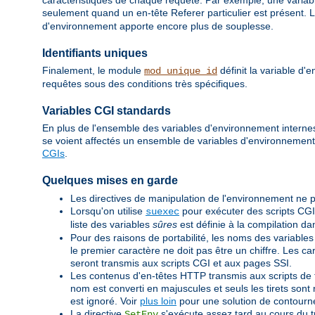
caractéristiques de chaque requête. Par exemple, une variabl
seulement quand un en-tête Referer particulier est présent. L
d'environnement apporte encore plus de souplesse.
Identifiants uniques
Finalement, le module
définit la variable d
mod_unique_id
requêtes sous des conditions très spécifiques.
Variables CGI standards
En plus de l'ensemble des variables d'environnement internes 
se voient affectés un ensemble de variables d'environnemen
CGIs
.
Quelques mises en garde
Les directives de manipulation de l'environnement ne p
Lorsqu'on utilise
pour exécuter des scripts CGI
suexec
liste des variables
sûres
est définie à la compilation d
Pour des raisons de portabilité, les noms des variables
le premier caractère ne doit pas être un chiffre. Les c
seront transmis aux scripts CGI et aux pages SSI.
Les contenus d'en-têtes HTTP transmis aux scripts de ty
nom est converti en majuscules et seuls les tirets sont r
est ignoré. Voir
plus loin
pour une solution de contour
La directive
s'exécute assez tard au cours du tr
SetEnv