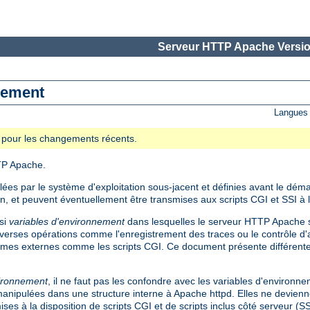
Serveur HTTP Apache Versio
nnement
Langues 
se pour les changements récents.
TP Apache.
es par le système d'exploitation sous-jacent et définies avant le dém
on, et peuvent éventuellement être transmises aux scripts CGI et SSI à l
si
variables d'environnement
dans lesquelles le serveur HTTP Apache s
verses opérations comme l'enregistrement des traces ou le contrôle d'a
mes externes comme les scripts CGI. Ce document présente différent
vironnement
, il ne faut pas les confondre avec les variables d'environn
t manipulées dans une structure interne à Apache httpd. Elles ne devienn
ses à la disposition de scripts CGI et de scripts inclus côté serveur (S