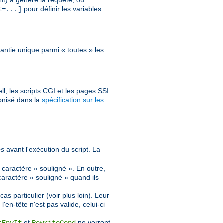
nt) a généré la requête, ou
pour définir les variables
E=...]
antie unique parmi « toutes » les
l, les scripts CGI et les pages SSI
onisé dans la
spécification sur les
es
avant l'exécution du script. La
 caractère « souligné ». En outre,
caractère « souligné » quand ils
 particulier (voir plus loin). Leur
'en-tête n'est pas valide, celui-ci
et
ne verront
tEnvIf
RewriteCond