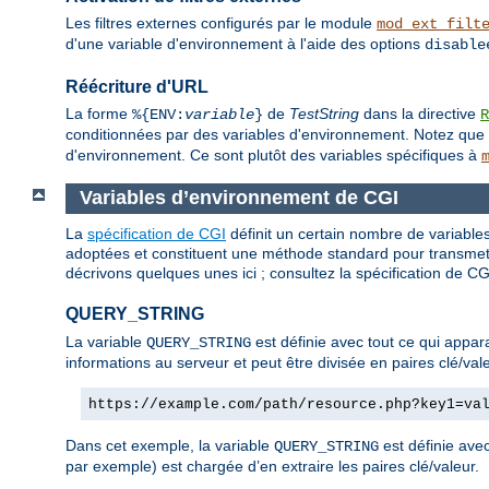
Les filtres externes configurés par le module
mod_ext_filt
d'une variable d'environnement à l'aide des options
disable
Réécriture d'URL
La forme
de
TestString
dans la directive
%{ENV:
variable
}
R
conditionnées par des variables d'environnement. Notez que 
d'environnement. Ce sont plutôt des variables spécifiques à
Variables d’environnement de CGI
La
spécification de CGI
définit un certain nombre de variables
adoptées et constituent une méthode standard pour transmettr
décrivons quelques unes ici ; consultez la spécification de CG
QUERY_STRING
La variable
est définie avec tout ce qui appara
QUERY_STRING
informations au serveur et peut être divisée en paires clé/va
https://example.com/path/resource.php?key1=va
Dans cet exemple, la variable
est définie avec
QUERY_STRING
par exemple) est chargée d’en extraire les paires clé/valeur.