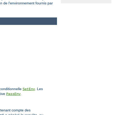
on de l'environnement fournis par
conditionnelle
. Les
SetEnv
tive
.
PassEnv
n tenant compte des