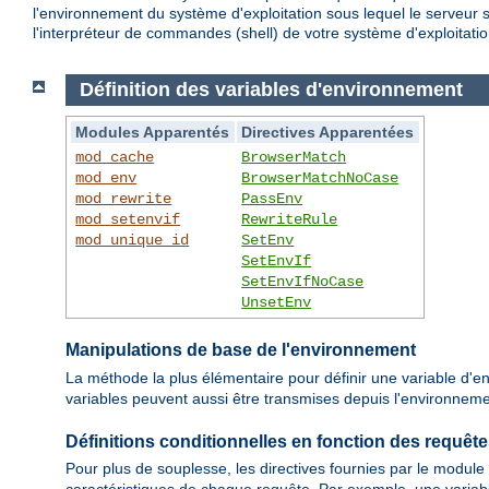
l'environnement du système d'exploitation sous lequel le serveur 
l'interpréteur de commandes (shell) de votre système d'exploitatio
Définition des variables d'environnement
Modules Apparentés
Directives Apparentées
mod_cache
BrowserMatch
mod_env
BrowserMatchNoCase
mod_rewrite
PassEnv
mod_setenvif
RewriteRule
mod_unique_id
SetEnv
SetEnvIf
SetEnvIfNoCase
UnsetEnv
Manipulations de base de l'environnement
La méthode la plus élémentaire pour définir une variable d'en
variables peuvent aussi être transmises depuis l'environnement
Définitions conditionnelles en fonction des requêt
Pour plus de souplesse, les directives fournies par le module