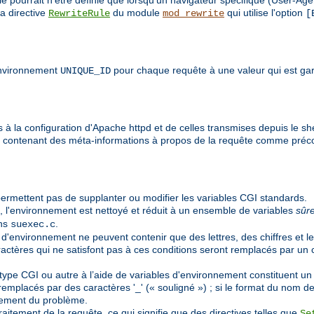
e pourrait n'être définie que lorsqu'un navigateur spécifique (User-Age
a directive
du module
qui utilise l'option
RewriteRule
mod_rewrite
[
'environnement
pour chaque requête à une valeur qui est gar
UNIQUE_ID
à la configuration d'Apache httpd et de celles transmises depuis le shel
t contenant des méta-informations à propos de la requête comme préc
ermettent pas de supplanter ou modifier les variables CGI standards.
, l'environnement est nettoyé et réduit à un ensemble de variables
sûr
ans
.
suexec.c
 d'environnement ne peuvent contenir que des lettres, des chiffres et le
aractères qui ne satisfont pas à ces conditions seront remplacés par un 
pe CGI ou autre à l’aide de variables d'environnement constituent un cas
emplacés par des caractères '_' (« souligné ») ; si le format du nom de l
nement du problème.
aitement de la requête, ce qui signifie que des directives telles que
Se