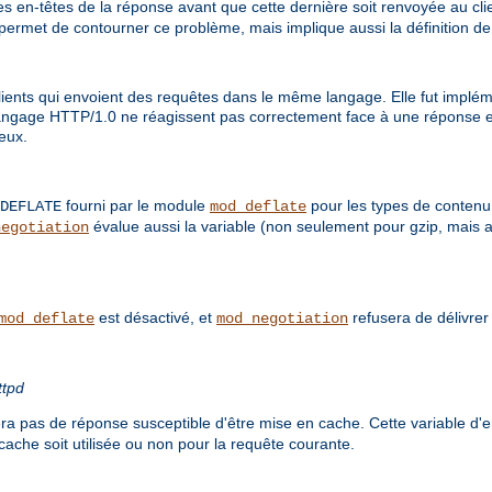
s en-têtes de la réponse avant que cette dernière soit renvoyée au clien
 permet de contourner ce problème, mais implique aussi la définition d
ents qui envoient des requêtes dans le même langage. Elle fut impléme
langage HTTP/1.0 ne réagissent pas correctement face à une réponse e
 eux.
fourni par le module
pour les types de conten
DEFLATE
mod_deflate
évalue aussi la variable (non seulement pour gzip, mais 
negotiation
est désactivé, et
refusera de délivre
mod_deflate
mod_negotiation
ttpd
a pas de réponse susceptible d'être mise en cache. Cette variable d
cache soit utilisée ou non pour la requête courante.