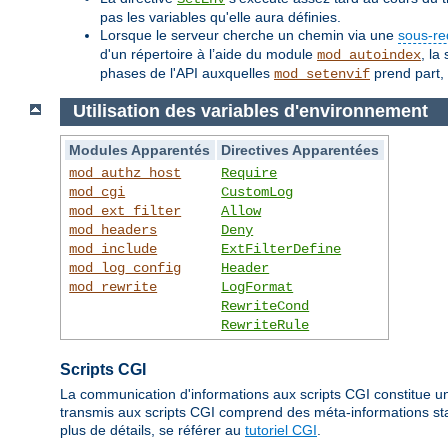
pas les variables qu'elle aura définies.
Lorsque le serveur cherche un chemin via une
sous-re
d'un répertoire à l’aide du module
, la
mod_autoindex
phases de l'API auxquelles
prend part, 
mod_setenvif
Utilisation des variables d'environnement
Modules Apparentés
Directives Apparentées
mod_authz_host
Require
mod_cgi
CustomLog
mod_ext_filter
Allow
mod_headers
Deny
mod_include
ExtFilterDefine
mod_log_config
Header
mod_rewrite
LogFormat
RewriteCond
RewriteRule
Scripts CGI
La communication d'informations aux scripts CGI constitue un
transmis aux scripts CGI comprend des méta-informations stan
plus de détails, se référer au
tutoriel CGI
.