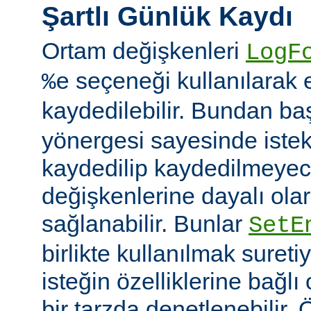
Şartlı Günlük Kaydı
Ortam değişkenleri
LogF
seçeneği kullanılarak 
%e
kaydedilebilir. Bundan b
yönergesi sayesinde istek
kaydedilip kaydedilmeye
değişkenlerine dayalı olar
sağlanabilir. Bunlar
SetE
birlikte kullanılmak sureti
isteğin özelliklerine bağl
bir tarzda denetlenebilir.