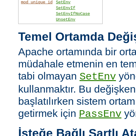
mod_unique_id
SetEnv
SetEnvIf
SetEnvIfNoCase
UnsetEnv
Temel Ortamda Değiş
Apache ortamında bir ort
müdahale etmenin en teme
tabi olmayan
yön
SetEnv
kullanmaktır. Bu değişken
başlatılırken sistem ortam
getirmek için
yön
PassEnv
İsteğe Bağlı Şartlı A