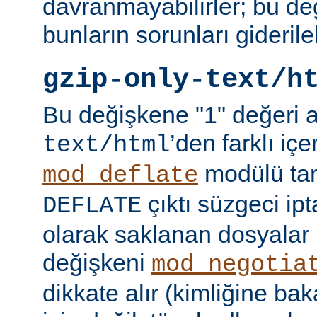
davranmayabilirler; bu d
bunların sorunları giderileb
gzip-only-text/h
Bu değişkene "1" değeri 
’den farklı içer
text/html
modülü tar
mod_deflate
çıktı süzgeci ipta
DEFLATE
olarak saklanan dosyalar 
değişkeni
mod_negotia
dikkate alır (kimliğine ba