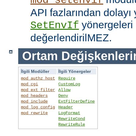
mod_setenvif
API fazlarından dolayı y
yönergeleri 
SetEnvIf
değerlendirilMEZ.
Ortam Değişkenleri
İlgili Modüller
İlgili Yönergeler
mod_authz_host
Require
mod_cgi
CustomLog
mod_ext_filter
Allow
mod_headers
Deny
mod_include
ExtFilterDefine
mod_log_config
Header
mod_rewrite
LogFormat
RewriteCond
RewriteRule