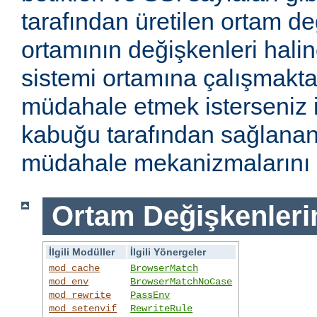
tarafından üretilen ortam de
ortamının değişkenleri haline
sistemi ortamına çalışmakt
müdahale etmek isterseniz i
kabuğu tarafından sağlanan
müdahale mekanizmalarını k
Ortam Değişkenleri
İlgili Modüller
İlgili Yönergeler
mod_cache
BrowserMatch
mod_env
BrowserMatchNoCase
mod_rewrite
PassEnv
mod_setenvif
RewriteRule