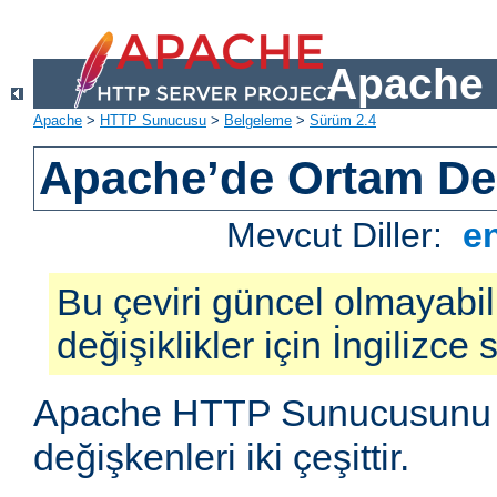
Apache 
Apache
>
HTTP Sunucusu
>
Belgeleme
>
Sürüm 2.4
Apache’de Ortam Değ
Mevcut Diller:
e
Bu çeviri güncel olmayabil
değişiklikler için İngilizce
Apache HTTP Sunucusunu e
değişkenleri iki çeşittir.