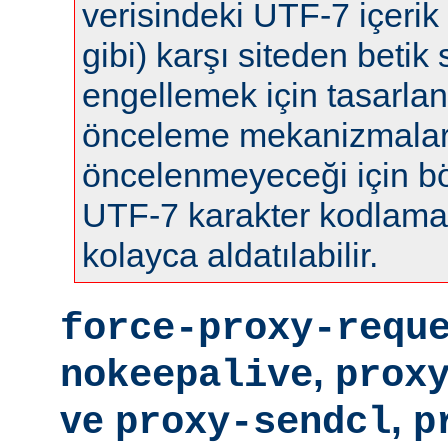
verisindeki UTF-7 içerik 
gibi) karşı siteden betik s
engellemek için tasarla
önceleme mekanizmalar
öncelenmeyeceği için böy
UTF-7 karakter kodlamas
kolayca aldatılabilir.
force-proxy-requ
,
nokeepalive
prox
ve
,
proxy-sendcl
p