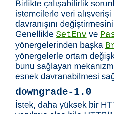
Birlikte çalışabilirlik soru
istemcilerle veri alışverişi
davranışını değiştirmesini 
Genellikle
ve
SetEnv
Pa
yönergelerinden başka
B
yönergelerle ortam değişk
bunu sağlayan mekanizmal
esnek davranabilmesi sağl
downgrade-1.0
İstek, daha yüksek bir HT