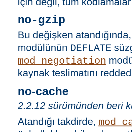
için değil, tüm kodlamalar
no-gzip
Bu değişken atandığında
modülünün
süzg
DEFLATE
modü
mod_negotiation
kaynak teslimatını redded
no-cache
2.2.12 sürümünden beri ku
Atandığı takdirde,
mod_c