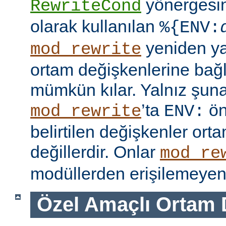
yönergesi
RewriteCond
olarak kullanılan
%{ENV:
yeniden y
mod_rewrite
ortam değişkenlerine bağl
mümkün kılar. Yalnız şuna
’ta
ön
mod_rewrite
ENV:
belirtilen değişkenler ort
değillerdir. Onlar
mod_re
modüllerden erişilemeyen 
Özel Amaçlı Ortam 