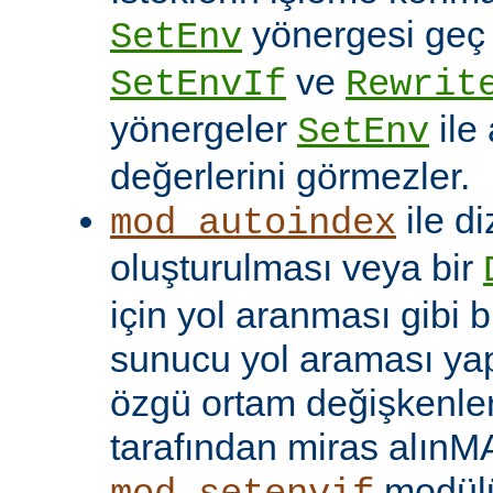
yönergesi geç ça
SetEnv
ve
SetEnvIf
Rewrit
yönergeler
ile
SetEnv
değerlerini görmezler.
ile di
mod_autoindex
oluşturulması veya bir
için yol aranması gibi b
sunucu yol araması yap
özgü ortam değişkenleri
tarafından miras alınM
modülü