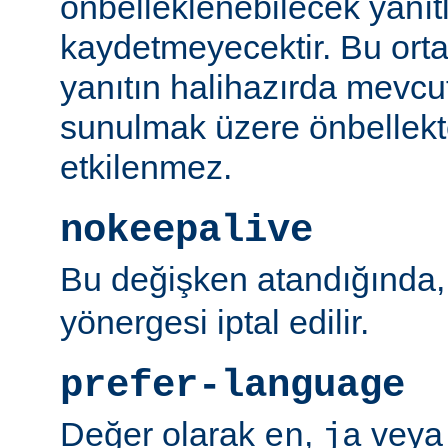
önbelleklenebilecek yanıtl
kaydetmeyecektir. Bu orta
yanıtın halihazırda mevcut
sunulmak üzere önbellekt
etkilenmez.
nokeepalive
Bu değişken atandığında
yönergesi iptal edilir.
prefer-language
Değer olarak
,
vey
en
ja