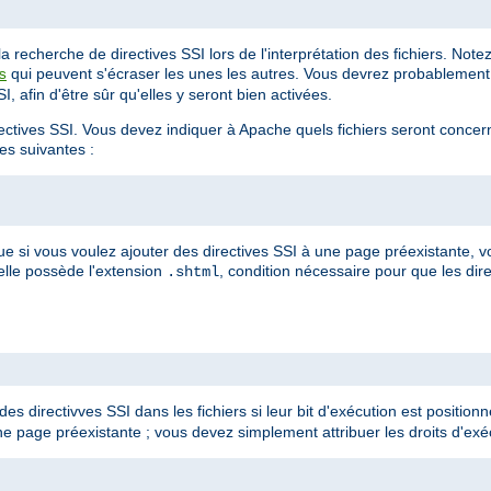
 recherche de directives SSI lors de l'interprétation des fichiers. Not
qui peuvent s'écraser les unes les autres. Vous devrez probablement 
s
, afin d'être sûr qu'elles y seront bien activées.
irectives SSI. Vous devez indiquer à Apache quels fichiers seront conce
ves suivantes :
ue si vous voulez ajouter des directives SSI à une page préexistante,
'elle possède l'extension
, condition nécessaire pour que les dire
.shtml
es directivves SSI dans les fichiers si leur bit d'exécution est positionné
e page préexistante ; vous devez simplement attribuer les droits d'exéc