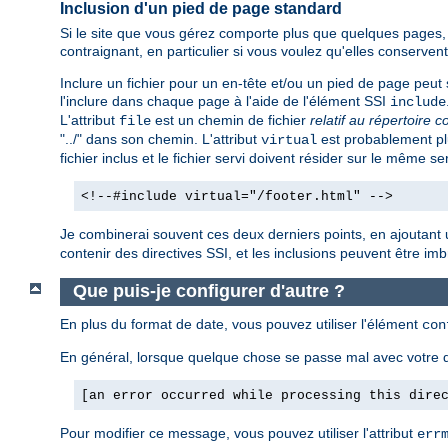
Inclusion d'un pied de page standard
Si le site que vous gérez comporte plus que quelques pages, v
contraignant, en particulier si vous voulez qu'elles conserv
Inclure un fichier pour un en-tête et/ou un pied de page peut s
l'inclure dans chaque page à l'aide de l'élément SSI
include
L'attribut
est un chemin de fichier
relatif au répertoire c
file
"../" dans son chemin. L'attribut
est probablement plu
virtual
fichier inclus et le fichier servi doivent résider sur le même se
<!--#include virtual="/footer.html" -->
Je combinerai souvent ces deux derniers points, en ajoutant 
contenir des directives SSI, et les inclusions peuvent être imbri
Que puis-je configurer d'autre ?
En plus du format de date, vous pouvez utiliser l'élément
con
En général, lorsque quelque chose se passe mal avec votre d
[an error occurred while processing this dire
Pour modifier ce message, vous pouvez utiliser l'attribut
err