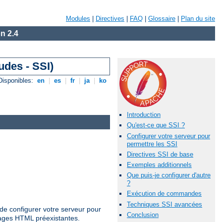
Modules
|
Directives
|
FAQ
|
Glossaire
|
Plan du site
n 2.4
udes - SSI)
Disponibles:
en
|
es
|
fr
|
ja
|
ko
Introduction
Qu'est-ce que SSI ?
Configurer votre serveur pour
permettre les SSI
Directives SSI de base
Exemples additionnels
Que puis-je configurer d'autre
?
Exécution de commandes
Techniques SSI avancées
de configurer votre serveur pour
Conclusion
pages HTML préexistantes.