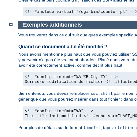
<!--#include virtual="/cgi-bin/counter.pl" --
Exemples additionnels
Vous trouverez dans ce qui suit quelques exemples spécifiq
Quand ce document a-t-il été modifié ?
Nous avons mentionné plus haut que vous pouviez utiliser SSI
y parvenir n'a pas été vraiment abordée. Placé dans votre d
avoir été correctement activé, comme décrit plus haut.
<!--#config timefmt="%A %B %d, %Y" -->
Dernière modification du fichier <!--#flastmo
Bien entendu, vous devez remplacer
par le nom d
ssi.shtml
générique que vous pourrez insérer dans tout fichier ; dans ce 
<!--#config timefmt="%D" -->
This file last modified <!--#echo var="LAST_M
Pour plus de détails sur le format
, tapez
d
timefmt
strftime