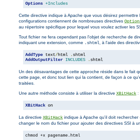
Options
+Includes
Cette directive indique à Apache que vous désirez permettre la
configurations contiennent de nombreuses directives
Option
au répertoire spécifique pour lequel vous voulez activer les SSI
Tout fichier ne fera cependant pas l'objet de recherche de d
indiquant une extension, comme
, à l'aide des directi
.shtml
AddType
 text
/
html 
.
AddOutputFilter
INCLUDES
.
shtml
Un des désavantages de cette approche réside dans le fait q
cette page, et donc tout lien qui la contient, de façon à ce qu
traitées.
Une autre méthode consiste à utiliser la directive
:
XBitHack
XBitHack
 on
La directive
indique à Apache qu'il doit rechercher d
XBitHack
changer le nom du fichier pour ajouter des directives SSI à un
chmod +x pagename.html