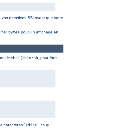
 vos directives SSI avant que votre
ifier
pour un affichage en
bytes
nt le shell (
, pour être
/bin/sh
de caractères "<
>", ce qui
dir