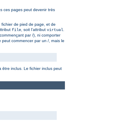
es ces pages peut devenir très
n fichier de pied de page, et de
attribut
, soit l'attribut
.
file
virtual
u (commençant par /), ni comporter
e peut commencer par un /, mais le
être inclus. Le fichier inclus peut