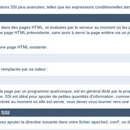
tions SSI plus avancées, telles que les expressions conditionnelles dan
ées dans des pages HTML, et évaluées par le serveur au moment où les p
 page HTML préexistante, sans avoir à servir la page entière via un 
 une page HTML existante :
t remplacée par sa valeur :
 de la page par un programme quelconque, est en général dicté par la pro
e. SSI est idéal pour ajouter de petites quantités d'information, comme
énérée au moment où elle est servie, vous devez vous tourner vers une 
 SSI
vez ajouter la directive suivante dans votre fichier
, ou 
apache2.conf