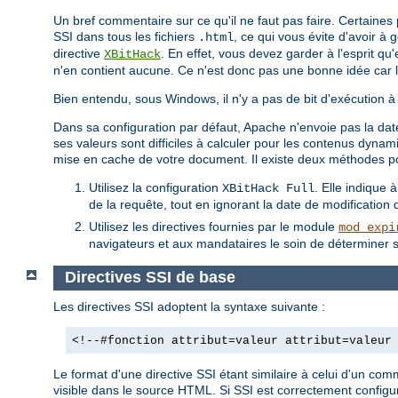
Un bref commentaire sur ce qu'il ne faut pas faire. Certaine
SSI dans tous les fichiers
, ce qui vous évite d'avoir à
.html
directive
. En effet, vous devez garder à l'esprit qu
XBitHack
n'en contient aucune. Ce n'est donc pas une bonne idée car 
Bien entendu, sous Windows, il n'y a pas de bit d'exécution à 
Dans sa configuration par défaut, Apache n'envoie pas la date
ses valeurs sont difficiles à calculer pour les contenus dyn
mise en cache de votre document. Il existe deux méthodes p
Utilisez la configuration
. Elle indique 
XBitHack Full
de la requête, tout en ignorant la date de modification de
Utilisez les directives fournies par le module
mod_expi
navigateurs et aux mandataires le soin de déterminer s
Directives SSI de base
Les directives SSI adoptent la syntaxe suivante :
<!--#fonction attribut=valeur attribut=valeur
Le format d'une directive SSI étant similaire à celui d'un co
visible dans le source HTML. Si SSI est correctement configur