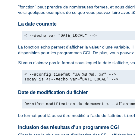
"fonction" peut prendre de nombreuses formes, et nous décri
voici quelques exemples de ce que vous pouvez faire avec S
La date courante
<!--#echo var="DATE_LOCAL" -->
La fonction
permet d'afficher la valeur d'une variable. 
echo
disponibles pour les programmes CGI. De plus, vous pouvez dé
Si vous n'aimez pas le format sous lequel la date s'affiche, vo
<!--#config timefmt="%A %B %d, %Y" -->
Today is <!--#echo var="DATE_LOCAL" -->
Date de modification du fichier
Dernière modification du document <!--#flastm
Le format peut là aussi être modifié à l'aide de l'attribut
time
Inclusion des résultats d'un programme CGI
C'est le cas le plus courant d'utilisation des SSI - afficher