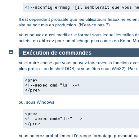
<!--#config errmsg="[Il semblerait que vous n
Il est cependant probable que les utilisateurs finaux ne voie
site ne soit mis en production. (N'est-ce pas ?)
Vous pouvez aussi modifier le format sous lequel les tailles de 
octets, ou
pour un affichage plus concis en Ko ou Mo,
abbrev
Exécution de commandes
Voici autre chose que vous pouvez faire avec la fonction
exe
plus précis - ou le shell DOS, si vous êtes sous Win32). Par e
<pre>
<!--#exec cmd="ls" -->
</pre>
ou, sous Windows
<pre>
<!--#exec cmd="dir" -->
</pre>
Vous noterez probablement l'étrange formatage provoqué par 