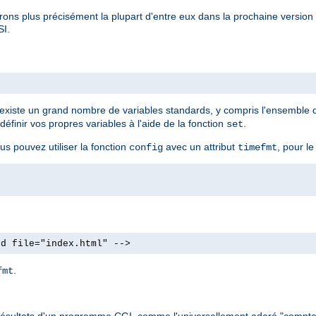
rons plus précisément la plupart d'entre eux dans la prochaine versio
SI.
Il existe un grand nombre de variables standards, y compris l'ensemble
finir vos propres variables à l'aide de la fonction
.
set
us pouvez utiliser la fonction
avec un attribut
, pour le
config
timefmt
od file="index.html" -->
.
fmt
 les résultats d'un programme CGI, comme l'universellement adoré "compte