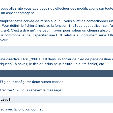
ous allez vite vous apercevoir qu'effectuer des modifications sur tout
ent un aspect homogène.
implifier cette corvée de mises à jour. Il vous suffit de confectionner u
. Pour définir le fichier à inclure, la fonction
peut utiliser soit l'
include
ourant
. C'est à dire qu'il ne peut ni avoir pour valeur un chemin absol
s commode, et peut spécifier une URL relative au document servi. Ell
rveur.
une directive
dans un fichier de pied de page destiné à 
LAST_MODIFIED
quées - à savoir, le fichier inclus peut inclure un autre fichier, etc...
pour configurer deux autres choses.
fig
irective SSI, vous recevez le message :
ctive]
avec la fonction
:
msg
config