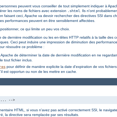
s personnes peuvent vous conseiller de tout simplement indiquer à Apac
 gérer les noms de fichiers avec extension
. Ils n'ont probableme
.shtml
'en faisant ceci, Apache va devoir rechercher des directives SSI dans cha
les performances peuvent en être sensiblement affectées.
positionner, ce qui limite un peu vos choix.
 de dernière modification ou les en-têtes HTTP relatifs à la taille des
amiques. Ceci peut induire une impression de diminution des performance
our résoudre ce problème :
à Apache de déterminer la date de dernière modification en ne regardant 
 tout fichier inclus.
pour définir de manière explicite la date d'expiration de vos fichier
res
'il est opportun ou non de les mettre en cache.
 ... -->
mmentaire HTML, si vous n'avez pas activé correctement SSI, le navigate
é, la directive sera remplacée par ses résultats.