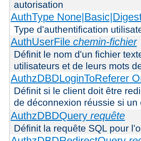
autorisation
AuthType None|Basic|Diges
Type d'authentification utilisat
AuthUserFile
chemin-fichier
Définit le nom d'un fichier text
utilisateurs et de leurs mots 
AuthzDBDLoginToReferer O
Définit si le client doit être 
de déconnexion réussie si un
AuthzDBDQuery
requête
Définit la requête SQL pour l'
AuthzDBDRedirectQuery
re