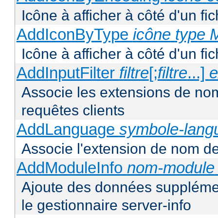
Icône à afficher à côté d'un f
AddIconByType
icône
type 
Icône à afficher à côté d'un f
AddInputFilter
filtre
[;
filtre
...]
e
Associe les extensions de noms 
requêtes clients
AddLanguage
symbole-lang
Associe l'extension de nom de 
AddModuleInfo
nom-module
Ajoute des données supplémen
le gestionnaire server-info