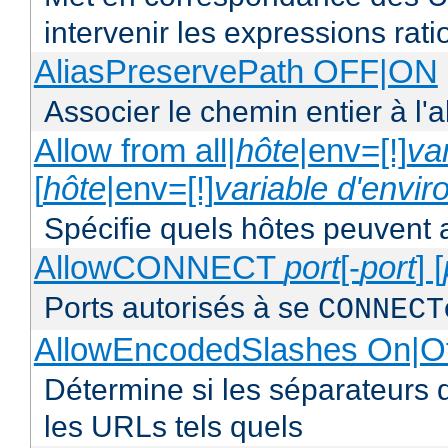
intervenir les expressions rati
AliasPreservePath OFF|ON
Associer le chemin entier à l'a
Allow from all|
hôte
|env=[!]
va
[
hôte
|env=[!]
variable d'envi
Spécifie quels hôtes peuvent 
AllowCONNECT
port
[-
port
] [
Ports autorisés à se
CONNECT
AllowEncodedSlashes On|O
Détermine si les séparateurs 
les URLs tels quels