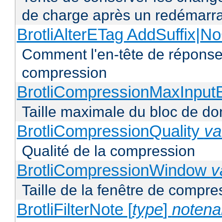
de charge après un redémarra
BrotliAlterETag AddSuffix
Comment l'en-tête de réponse 
compression
BrotliCompressionMaxInput
Taille maximale du bloc de d
BrotliCompressionQuality
va
Qualité de la compression
BrotliCompressionWindow
v
Taille de la fenêtre de compres
BrotliFilterNote [
type
]
noten