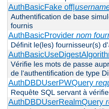
AuthBasicFake off|
usernam
Authentification de base simul
fournis
AuthBasicProvider
nom four
Définit le(les) fournisseur(s) 
AuthBasicUseDigestAlgorit
Vérifie les mots de passe aupr
de l'authentification de type D
AuthDBDUserPWQuery
req
Requête SQL servant à vérifier
AuthDBDUserRealmQuery