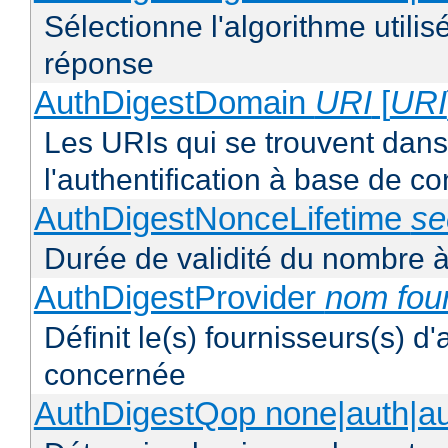
Sélectionne l'algorithme utilis
réponse
AuthDigestDomain
URI
[
URI
Les URIs qui se trouvent dan
l'authentification à base de 
AuthDigestNonceLifetime
se
Durée de validité du nombre à
AuthDigestProvider
nom fou
Définit le(s) fournisseurs(s) d
concernée
AuthDigestQop none|auth|auth