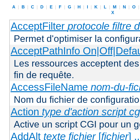
A
|
B
|
C
|
D
|
E
|
F
|
G
|
H
|
I
|
K
|
L
|
M
|
N
|
O
X
AcceptFilter
protocole
filtre
Permet d'optimiser la configur
AcceptPathInfo On|Off|Defau
Les ressources acceptent des
fin de requête.
AccessFileName
nom-du-fic
Nom du fichier de configuratio
Action
type d'action
script cg
Active un script CGI pour un g
AddAlt
texte
fichier
[
fichier
] ..