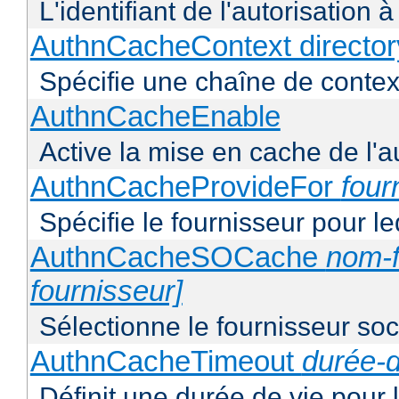
L'identifiant de l'autorisation 
AuthnCacheContext director
Spécifie une chaîne de context
AuthnCacheEnable
Active la mise en cache de l'au
AuthnCacheProvideFor
four
Spécifie le fournisseur pour l
AuthnCacheSOCache
nom-f
fournisseur]
Sélectionne le fournisseur soca
AuthnCacheTimeout
durée-d
Définit une durée de vie pour