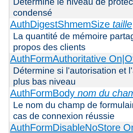
Détermine le niveau de protect
condensé
AuthDigestShmemSize
taille
La quantité de mémoire partag
propos des clients
AuthFormAuthoritative On|Of
Détermine si l'autorisation et 
plus bas niveau
AuthFormBody
nom du cha
Le nom du champ de formulaire
cas de connexion réussie
AuthFormDisableNoStore On