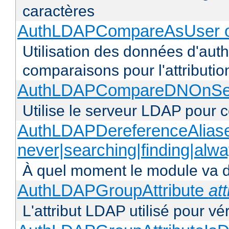
caractères
AuthLDAPCompareAsUser o
Utilisation des données d'authen
comparaisons pour l'attributio
AuthLDAPCompareDNOnServ
Utilise le serveur LDAP pour
AuthLDAPDereferenceAlias
never|searching|finding|alw
À quel moment le module va dé
AuthLDAPGroupAttribute
att
L'attribut LDAP utilisé pour vé