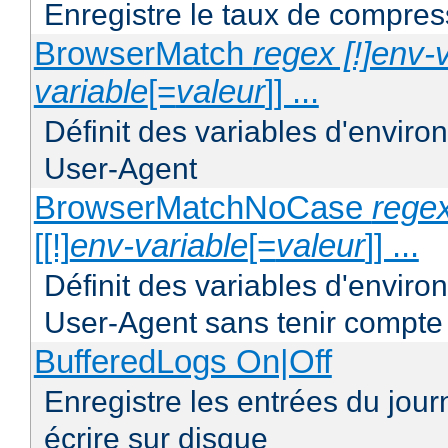
Enregistre le taux de compres
BrowserMatch
regex [!]env-
variable
[=
valeur
]] ...
Définit des variables d'envir
User-Agent
BrowserMatchNoCase
regex
[[!]
env-variable
[=
valeur
]] ...
Définit des variables d'envir
User-Agent sans tenir compte
BufferedLogs On|Off
Enregistre les entrées du jou
écrire sur disque