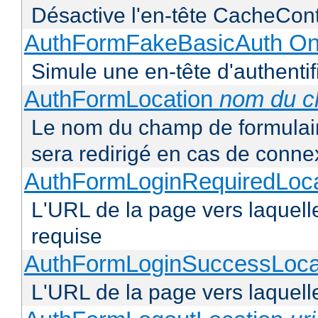
Désactive l'en-tête CacheCont
AuthFormFakeBasicAuth On
Simule une en-tête d'authentif
AuthFormLocation
nom du 
Le nom du champ de formulaire 
sera redirigé en cas de conne
AuthFormLoginRequiredLoc
L'URL de la page vers laquelle 
requise
AuthFormLoginSuccessLoca
L'URL de la page vers laquelle