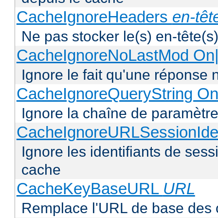
CacheIgnoreHeaders
en-têt
Ne pas stocker le(s) en-tête(s)
CacheIgnoreNoLastMod On|
Ignore le fait qu'une réponse 
CacheIgnoreQueryString On
Ignore la chaîne de paramètre
CacheIgnoreURLSessionIden
Ignore les identifiants de ses
cache
CacheKeyBaseURL
URL
Remplace l'URL de base des 