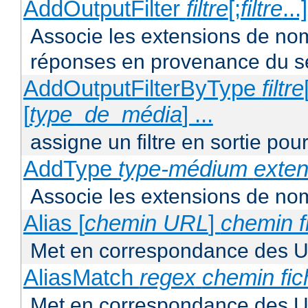
AddOutputFilter
filtre
[;
filtre
...
Associe les extensions de noms 
réponses en provenance du s
AddOutputFilterByType
filtre
[
type_de_média
] ...
assigne un filtre en sortie pou
AddType
type-médium
exten
Associe les extensions de nom
Alias [
chemin URL
]
chemin f
Met en correspondance des U
AliasMatch
regex
chemin fic
Met en correspondance des UR