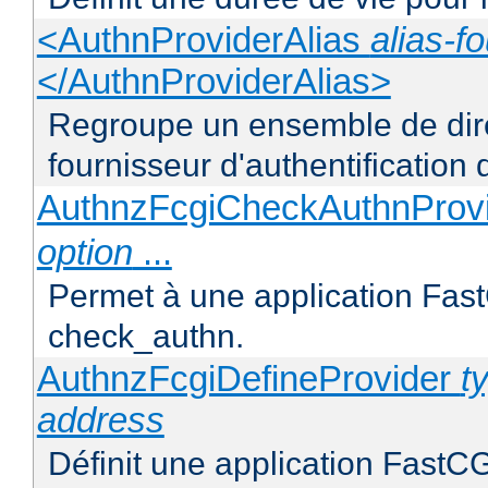
<AuthnProviderAlias
alias-f
</AuthnProviderAlias>
Regroupe un ensemble de direc
fournisseur d'authentification d
AuthnzFcgiCheckAuthnProv
option
...
Permet à une application FastC
check_authn.
AuthnzFcgiDefineProvider
t
address
Définit une application FastCG