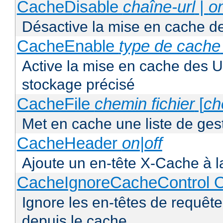
CacheDisable
chaîne-url
|
o
Désactive la mise en cache d
CacheEnable
type de cache
Active la mise en cache des UR
stockage précisé
CacheFile
chemin fichier
[
ch
Met en cache une liste de ges
CacheHeader
on|off
Ajoute un en-tête X-Cache à l
CacheIgnoreCacheControl O
Ignore les en-têtes de requête
depuis le cache