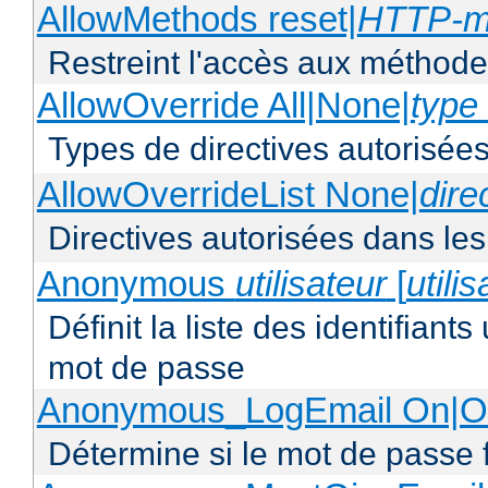
AllowMethods reset|
HTTP-m
Restreint l'accès aux méthod
AllowOverride All|None|
type 
Types de directives autorisées
AllowOverrideList None|
dire
Directives autorisées dans les
Anonymous
utilisateur
[
utili
Définit la liste des identifiant
mot de passe
Anonymous_LogEmail On|Of
Détermine si le mot de passe f