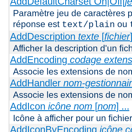
AddDefaultCharset On|Off|
j
Paramètre jeu de caractères p
réponse est
ou
text/plain
AddDescription
texte
[
fichier
Afficher la description d'un fic
AddEncoding
codage
extens
Associe les extensions de nom
AddHandler
nom-gestionnai
Associe les extensions de nom
AddIcon
icône
nom
[
nom
] ...
Icône à afficher pour un fichi
AddIconByEncoding
icône
c