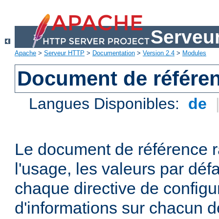
Serveu
Apache
>
Serveur HTTP
>
Documentation
>
Version 2.4
>
Modules
Document de référen
Langues Disponibles:
de
Le document de référence r
l'usage, les valeurs par défa
chaque directive de configu
d'informations sur chacun d