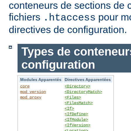
conteneurs de sections de c
fichiers
pour mo
.htaccess
directives de configuration.
Types de conteneur
configuration
Modules Apparentés
Directives Apparentées
core
<Directory>
mod_version
<DirectoryMatch>
mod_proxy
<Files>
<FilesMatch>
<If>
<IfDefine>
<IfModule>
<IfVersion>
<Location>