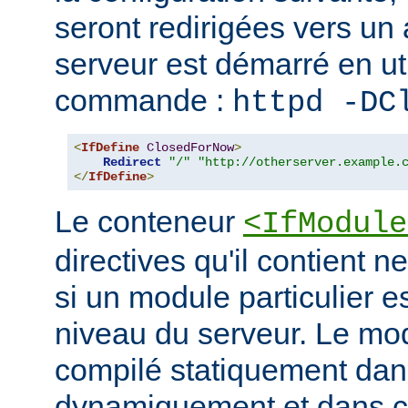
seront redirigées vers un a
serveur est démarré en uti
commande :
httpd -DC
<
IfDefine
ClosedForNow
>
Redirect
"/"
"http://otherserver.example.
</
IfDefine
>
Le conteneur
<IfModule
directives qu'il contient n
si un module particulier e
niveau du serveur. Le modu
compilé statiquement dans
dynamiquement et dans ce