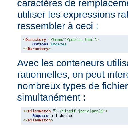
caractères de remplacem
utiliser les expressions ra
ressembler à ceci :
<
Directory
"/home/*/public_html"
>
Options
Indexes
</
Directory
>
Avec les conteneurs utili
rationnelles, on peut inter
nombreux types de fichie
simultanément :
+<
FilesMatch
"\.(?i:gif|jpe?g|png)$"
>
Require
</
FilesMatch
>