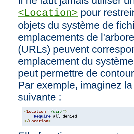
Il ne faut jamais utiliser 
pour restrei
<Location>
objets du système de fichi
emplacements de l'arbore
(URLs) peuvent corresp
emplacement du système d
peut permettre de contourn
Par exemple, imaginez la 
suivante :
<
Location
"/dir/"
>
Require
</
Location
>