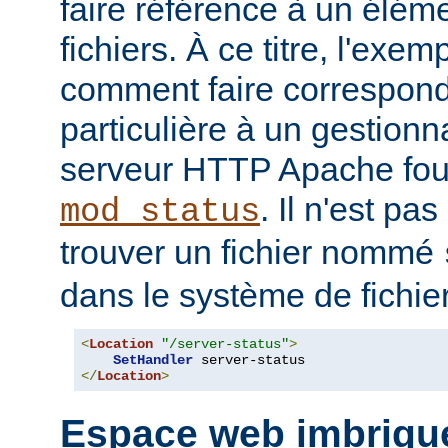
faire référence à un élé
fichiers. À ce titre, l'exe
comment faire correspon
particulière à un gestionn
serveur HTTP Apache four
. Il n'est pa
mod_status
trouver un fichier nommé
dans le système de fichie
<
Location
"/server-status"
>
SetHandler
</
Location
>
Espace web imbriqu