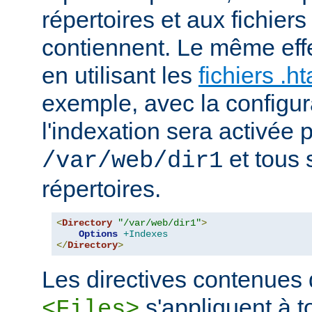
répertoires et aux fichier
contiennent. Le même effe
en utilisant les
fichiers .h
exemple, avec la configur
l'indexation sera activée p
et tous 
/var/web/dir1
répertoires.
<
Directory
"/var/web/dir1"
>
Options
+Indexes
</
Directory
>
Les directives contenues
s'appliquent à to
<Files>