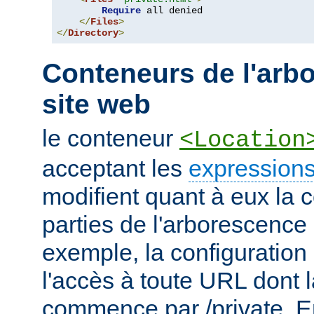
Require
 all denied

</
Files
>
</
Directory
>
Conteneurs de l'arb
site web
le conteneur
<Location
acceptant les
expressions
modifient quant à eux la c
parties de l'arborescence
exemple, la configuration 
l'accès à toute URL dont 
commence par /private. En