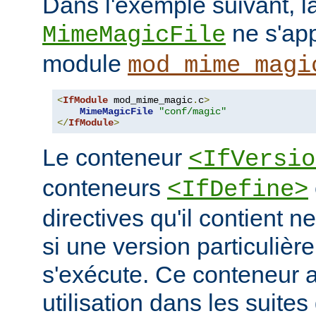
Dans l'exemple suivant, la
ne s'app
MimeMagicFile
module
mod_mime_magi
<
IfModule
 mod_mime_magic
.
c
>
MimeMagicFile
"conf/magic"
</
IfModule
>
Le conteneur
<IfVersio
conteneurs
<IfDefine>
directives qu'il contient n
si une version particulièr
s'exécute. Ce conteneur 
utilisation dans les suites 