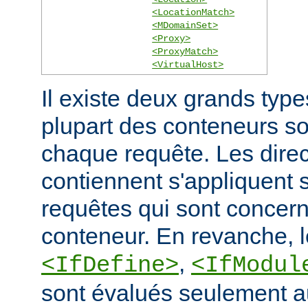
<LocationMatch>
<MDomainSet>
<Proxy>
<ProxyMatch>
<VirtualHost>
Il existe deux grands typ
plupart des conteneurs s
chaque requête. Les direct
contiennent s'appliquent
requêtes qui sont concern
conteneur. En revanche, 
,
<IfDefine>
<IfModul
sont évalués seulement a