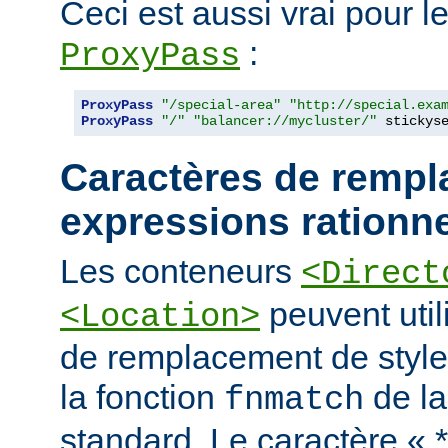
Ceci est aussi vrai pour le
:
ProxyPass
ProxyPass
"/special-area"
"http://special.exa
ProxyPass
"/"
"balancer://mycluster/"
 stickys
Caractères de rempl
expressions rationne
Les conteneurs
<Direct
peuvent util
<Location>
de remplacement de styl
la fonction
de la
fnmatch
standard. Le caractère « 