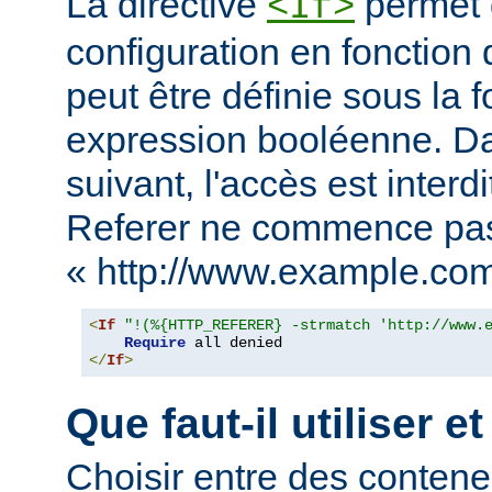
La directive
permet d
<If>
configuration en fonction 
peut être définie sous la 
expression booléenne. D
suivant, l'accès est interd
Referer ne commence pa
« http://www.example.com
<
If
"!(%{HTTP_REFERER} -strmatch 'http://www.
Require
</
If
>
Que faut-il utiliser e
Choisir entre des conten