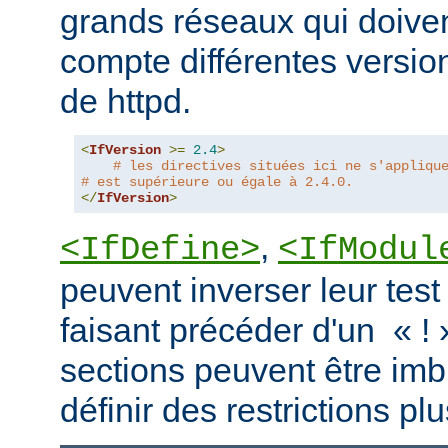
grands réseaux qui doive
compte différentes version
de httpd.
<
IfVersion
>=
2.4
>
# les directives situées ici ne s'appliqu
# est supérieure ou égale à 2.4.0.
</
IfVersion
>
,
<IfDefine>
<IfModul
peuvent inverser leur test
faisant précéder d'un « ! 
sections peuvent être imb
définir des restrictions p