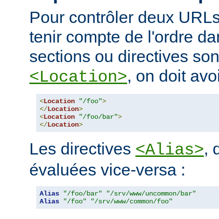
Pour contrôler deux URLs
tenir compte de l'ordre da
sections ou directives so
, on doit avoi
<Location>
<
Location
"/foo"
>
</
Location
>
<
Location
"/foo/bar"
>
</
Location
>
Les directives
, 
<Alias>
évaluées vice-versa :
Alias
"/foo/bar"
"/srv/www/uncommon/bar"
Alias
"/foo"
"/srv/www/common/foo"