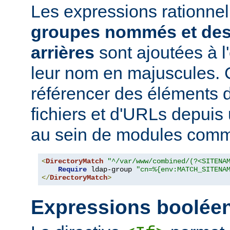
Les expressions rationne
groupes nommés et des
arrières
sont ajoutées à 
leur nom en majuscules. 
référencer des éléments 
fichiers et d'URLs depuis
au sein de modules co
<
DirectoryMatch
"^/var/www/combined/(?<SITENA
Require
 ldap-group 
"cn=%{env:MATCH_SITENA
</
DirectoryMatch
>
Expressions boolée