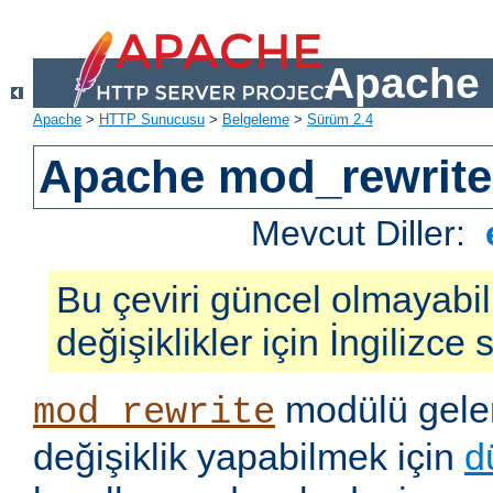
Apache 
Apache
>
HTTP Sunucusu
>
Belgeleme
>
Sürüm 2.4
Apache mod_rewrite
Mevcut Diller:
Bu çeviri güncel olmayabil
değişiklikler için İngilizce
modülü gelen
mod_rewrite
değişiklik yapabilmek için
d