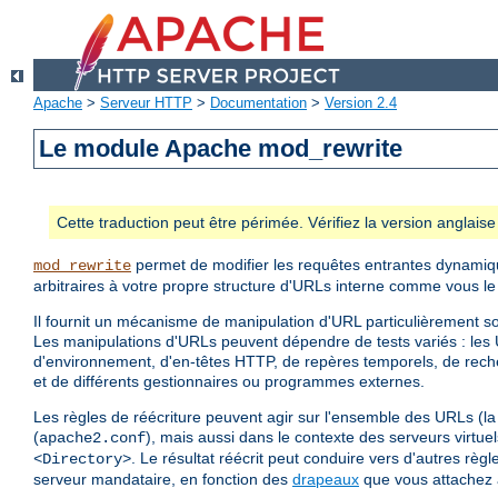
Apache
>
Serveur HTTP
>
Documentation
>
Version 2.4
Le module Apache mod_rewrite
Cette traduction peut être périmée. Vérifiez la version anglai
permet de modifier les requêtes entrantes dynamiq
mod_rewrite
arbitraires à votre propre structure d'URLs interne comme vous le
Il fournit un mécanisme de manipulation d'URL particulièrement so
Les manipulations d'URLs peuvent dépendre de tests variés : les 
d'environnement, d'en-têtes HTTP, de repères temporels, de re
et de différents gestionnaires ou programmes externes.
Les règles de réécriture peuvent agir sur l'ensemble des URLs (la 
(
), mais aussi dans le contexte des serveurs virtue
apache2.conf
. Le résultat réécrit peut conduire vers d'autres rè
<Directory>
serveur mandataire, en fonction des
drapeaux
que vous attachez 