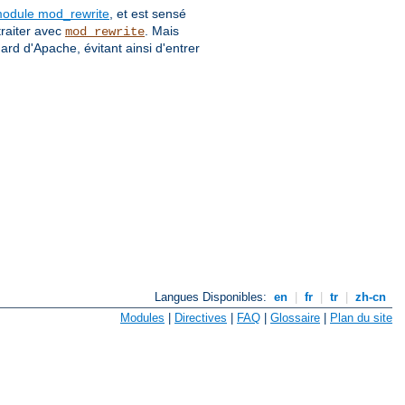
module mod_rewrite
, et est sensé
traiter avec
. Mais
mod_rewrite
dard d'Apache, évitant ainsi d'entrer
Langues Disponibles:
en
|
fr
|
tr
|
zh-cn
Modules
|
Directives
|
FAQ
|
Glossaire
|
Plan du site