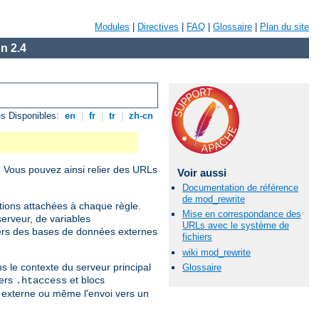
Modules
|
Directives
|
FAQ
|
Glossaire
|
Plan du site
n 2.4
s Disponibles:
en
|
fr
|
tr
|
zh-cn
. Vous pouvez ainsi relier des URLs
Voir aussi
Documentation de référence
de mod_rewrite
itions attachées à chaque règle.
Mise en correspondance des
erveur, de variables
URLs avec le système de
ers des bases de données externes
fichiers
wiki mod_rewrite
s le contexte du serveur principal
Glossaire
iers
et blocs
.htaccess
te externe ou même l'envoi vers un