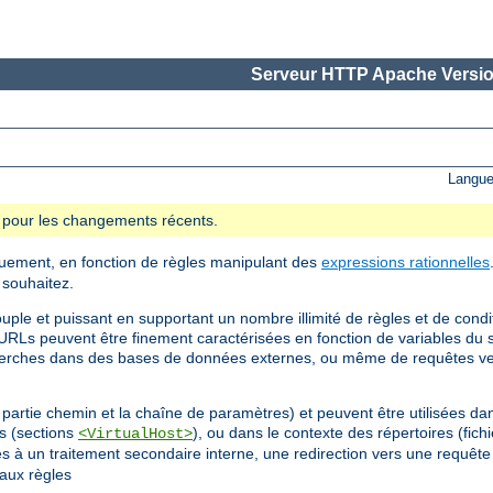
Serveur HTTP Apache Versio
Langue
se pour les changements récents.
uement, en fonction de règles manipulant des
expressions rationnelles
 souhaitez.
uple et puissant en supportant un nombre illimité de règles et de cond
URLs peuvent être finement caractérisées en fonction de variables du s
cherches dans des bases de données externes, ou même de requêtes v
partie chemin et la chaîne de paramètres) et peuvent être utilisées dan
ls (sections
), ou dans le contexte des répertoires (fich
<VirtualHost>
gles à un traitement secondaire interne, une redirection vers une requê
aux règles