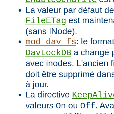
La valeur par défaut de 
est mainten
FileETag
(sans INode).
: le format
mod_dav_fs
a changé p
DavLockDB
avec inodes. L'ancien f
doit être supprimé dans
à jour.
La directive
KeepAliv
valeurs
ou
. Ava
On
Off