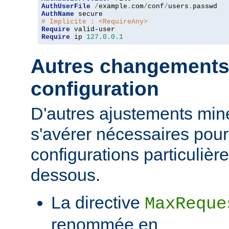
AuthUserFile
/
example
.
com
/
conf
/
users
.
AuthName
# Implicite : <RequireAny>
Require
Require
 ip 
127.0
.
0.1
Autres changements
configuration
D'autres ajustements min
s'avérer nécessaires pour
configurations particulièr
dessous.
La directive
MaxReque
renommée en