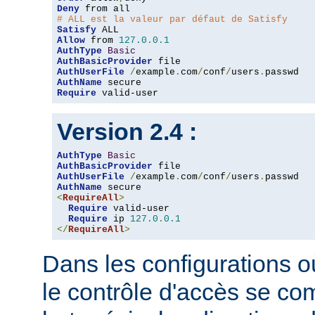
Deny
# ALL est la valeur par défaut de Satisfy
Satisfy
Allow
 from 
127.0
.
0.1
AuthType
Basic
AuthBasicProvider
AuthUserFile
/
example
.
com
/
conf
/
users
.
AuthName
Require
 valid-user
Version 2.4 :
AuthType
Basic
AuthBasicProvider
AuthUserFile
/
example
.
com
/
conf
/
users
.
AuthName
<
RequireAll
>
Require
 valid-user

Require
 ip 
127.0
.
0.1
</
RequireAll
>
Dans les configurations où
le contrôle d'accès se co