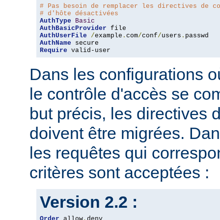
# Pas besoin de remplacer les directives de c
# d'hôte désactivées
AuthType
Basic
AuthBasicProvider
AuthUserFile
/
example
.
com
/
conf
/
users
.
AuthName
Require
 valid-user
Dans les configurations où
le contrôle d'accès se co
but précis, les directives
doivent être migrées. Dan
les requêtes qui corresp
critères sont acceptées :
Version 2.2 :
Order
 allow
,