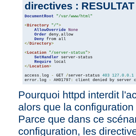
directives : RESULTA
DocumentRoot
"/var/www/html"
<
Directory
"/"
>
AllowOverride
None
Order
 deny
,
allow

Deny
</
Directory
>
<
Location
"/server-status"
>
SetHandler
 server-status

Require
</
Location
>
access
.
log 
-
 GET 
/
server-status 
403
127.0
.
0.1
error
.
log 
-
 AH01797
:
 client denied by server 
Pourquoi httpd interdit l'
alors que la configuration
Parce que dans ce scéna
configuration, les directiv