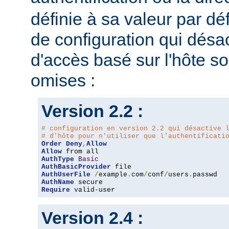
définie à sa valeur par dé
de configuration qui désac
d'accès basé sur l'hôte s
omises :
Version 2.2 :
# configuration en version 2.2 qui désactive 
# d'hôte pour n'utiliser que l'authentificati
Order
Deny
,
Allow
Allow
AuthType
Basic
AuthBasicProvider
AuthUserFile
/
example
.
com
/
conf
/
users
.
AuthName
Require
 valid-user
Version 2.4 :