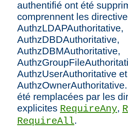
authentifié ont été suppri
comprennent les directiv
AuthzLDAPAuthoritative,
AuthzDBDAuthoritative,
AuthzDBMAuthoritative,
AuthzGroupFileAuthoritat
AuthzUserAuthoritative et
AuthzOwnerAuthoritative. 
été remplacées par les di
explicites
,
RequireAny
R
.
RequireAll