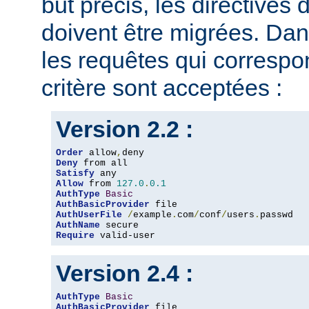
but précis, les directives
doivent être migrées. Dan
les requêtes qui corresp
critère sont acceptées :
Version 2.2 :
Order
 allow
,
Deny
Satisfy
Allow
 from 
127.0
.
0.1
AuthType
Basic
AuthBasicProvider
AuthUserFile
/
example
.
com
/
conf
/
users
.
AuthName
Require
 valid-user
Version 2.4 :
AuthType
Basic
AuthBasicProvider