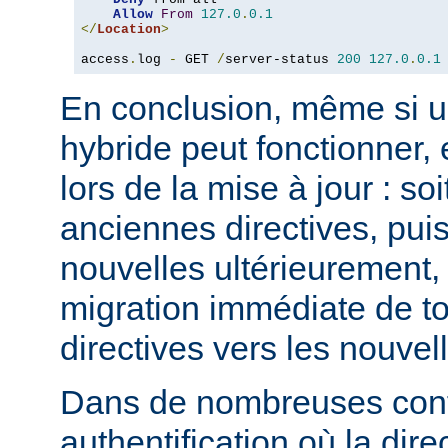
Allow
From
127.0
.
0.1
</
Location
>
access
.
log 
-
 GET 
/
server-status 
200
127.0
.
0.1
En conclusion, même si u
hybride peut fonctionner, 
lors de la mise à jour : so
anciennes directives, puis
nouvelles ultérieurement, 
migration immédiate de t
directives vers les nouvel
Dans de nombreuses conf
authentification où la dire