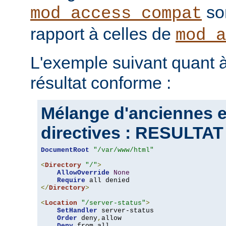
son
mod_access_compat
rapport à celles de
mod_a
L'exemple suivant quant à
résultat conforme :
Mélange d'anciennes e
directives : RESULT
DocumentRoot
"/var/www/html"
<
Directory
"/"
>
AllowOverride
None
Require
</
Directory
>
<
Location
"/server-status"
>
SetHandler
 server-status

Order
 deny
,
allow

Deny
 from all
