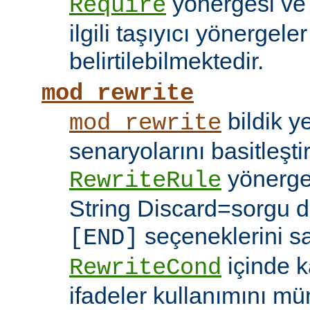
yönergesi v
Require
ilgili taşıyıcı yönergele
belirtilebilmektedir.
mod_rewrite
bildik 
mod_rewrite
senaryolarını basitleşti
yönerg
RewriteRule
String Discard=sorgu diz
seçeneklerini s
[END]
içinde k
RewriteCond
ifadeler kullanımını mü