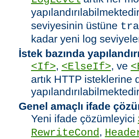
yapılandırılabilmektedi
seviyesinin üstüne
tra
kadar yeni log seviyeler
İstek bazında yapılandı
,
, ve
<If>
<ElseIf>
<
artık HTTP isteklerine 
yapılandırılabilmektedir
Genel amaçlı ifade çözü
Yeni ifade çözümleyici
,
RewriteCond
Heade