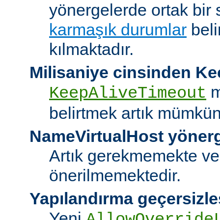
yönergelerde ortak bir 
karmaşık durumlar
bel
kılmaktadır.
Milisaniye cinsinden K
m
KeepAliveTimeout
belirtmek artık mümkün
NameVirtualHost yöner
Artık gerekmemekte ve
önerilmemektedir.
Yapılandırma geçersizle
Yeni
AllowOverride