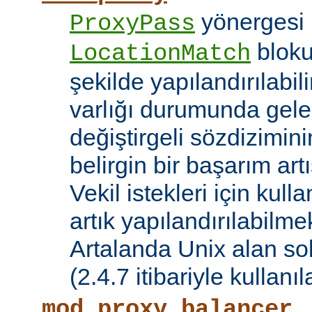
yönergesi 
ProxyPass
bloku
LocationMatch
şekilde yapılandırılabil
varlığı durumunda gele
değiştirgeli sözdizimin
belirgin bir başarım artı
Vekil istekleri için kul
artık yapılandırılabilmek
Artalanda Unix alan sok
(2.4.7 itibariyle kullanıla
mod_proxy_balancer