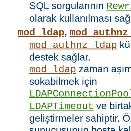
SQL sorgularının
Rewr
olarak kullanılması sağ
,
mod_ldap
mod_authnz
kü
mod_authnz_ldap
destek sağlar.
zaman aşıml
mod_ldap
sokabilmek için
LDAPConnectionPoo
ve birt
LDAPTimeout
geliştirmeler sahiptir. 
sunucusunun boşta kalm