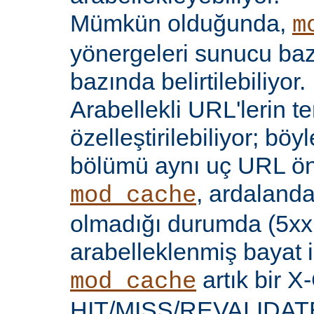
Mümkün olduğunda,
m
yönergeleri sunucu bazı
bazında belirtilebiliyor.
Arabellekli URL'lerin t
özelleştirilebiliyor; böy
bölümü aynı uç URL öne
, ardalanda
mod_cache
olmadığı durumda (5xx 
arabelleklenmiş bayat iç
artık bir X
mod_cache
HIT/MISS/REVALIDATE y