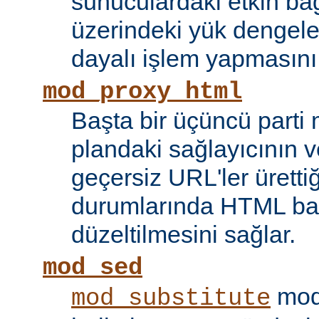
sunuculardaki etkin bağ
üzerindeki yük dengele
dayalı işlem yapmasını
mod_proxy_html
Başta bir üçüncü parti
plandaki sağlayıcının ve
geçersiz URL'ler ürettiği
durumlarında HTML bağ
düzeltilmesini sağlar.
mod_sed
modü
mod_substitute