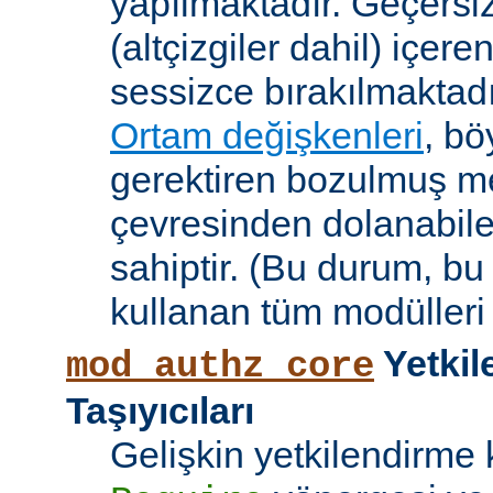
yapılmaktadır. Geçersiz
(altçizgiler dahil) içeren
sessizce bırakılmaktadı
Ortam değişkenleri
, bö
gerektiren bozulmuş me
çevresinden dolanabile
sahiptir. (Bu durum, bu
kullanan tüm modülleri e
Yetkil
mod_authz_core
Taşıyıcıları
Gelişkin yetkilendirme k